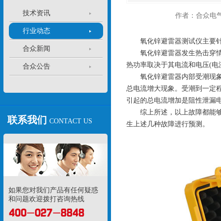
技术资讯
作者：合众电
行业动态
氧化锌避雷器测试仪主要针
合众新闻
氧化锌避雷器发生热击穿情况
热功率取决于其电流和电压(电
合众公告
氧化锌避雷器内部受潮现象：
总电流增大现象。受潮到一定
引起的总电流增加是阻性泄漏
综上所述，以上故障都能够由
联系我们
CONTACT US
生上述几种故障进行预测。
如果您对我们产品有任何疑惑
和问题欢迎拨打咨询热线