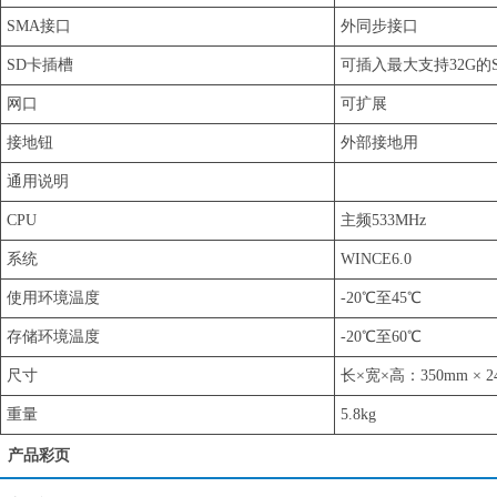
SMA接口
外同步接口
SD卡插槽
可插入最大支持32G的
网口
可扩展
接地钮
外部接地用
通用说明
CPU
主频533MHz
系统
WINCE6.0
使用环境温度
-20℃至45℃
存储环境温度
-20℃至60℃
尺寸
长×宽×高：350mm × 24
重量
5.8kg
产品彩页