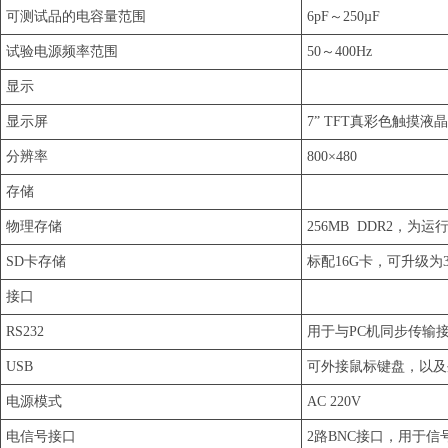
可测试品的电容量范围
6pF～250µF
试验电源频率范围
50～400Hz
显示
显示屏
7” TFT真彩色触摸液
分辨率
800×480
存储
物理存储
256MB DDR2，为运
SD卡存储
标配16G卡，可升级为
接口
RS232
用于与PC机同步传输
USB
可外接鼠标键盘，以及
电源模式
AC 220V
电信号接口
2路BNC接口，用于信