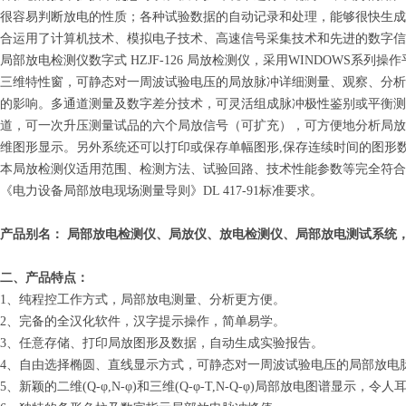
很容易判断放电的性质；各种试验数据的自动记录和处理，能够很快生成
合运用了计算机技术、模拟电子技术、高速信号采集技术和先进的数字信
局部放电检测仪数字式 HZJF-126 局放检测仪，采用WINDOWS系
三维特性窗，可静态对一周波试验电压的局放脉冲详细测量、观察、分析
的影响。多通道测量及数字差分技术，可灵活组成脉冲极性鉴别或平衡测
道，可一次升压测量试品的六个局放信号（可扩充），可方便地分析局放
维图形显示。另外系统还可以打印或保存单幅图形,保存连续时间的图形数
本局放检测仪适用范围、检测方法、试验回路、技术性能参数等完全符合国际标准IEC270
《电力设备局部放电现场测量导则》DL 417-91标准要求。
产品别名： 局部放电检测仪、局放仪、放电检测仪、局部放电测试系统
二、产品特点：
1、纯程控工作方式，局部放电测量、分析更方便。
2、完备的全汉化软件，汉字提示操作，简单易学。
3、任意存储、打印局放图形及数据，自动生成实验报告。
4、自由选择椭圆、直线显示方式，可静态对一周波试验电压的局部放电
5、新颖的二维(Q-φ,N-φ)和三维(Q-φ-T,N-Q-φ)局部放电图谱