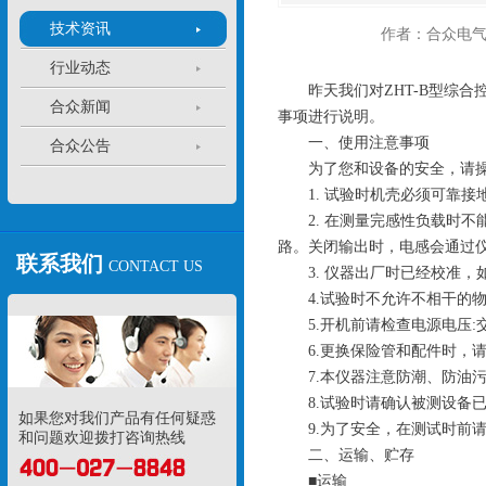
技术资讯
作者：合众电
行业动态
昨天我们对ZHT-B型综合
合众新闻
事项进行说明。
一、使用注意事项
合众公告
为了您和设备的安全，请操作
1. 试验时机壳必须可靠接
2. 在测量完感性负载时不
路。关闭输出时，电感会通过
联系我们
CONTACT US
3. 仪器出厂时已经校准，如
4.试验时不允许不相干的物
5.开机前请检查电源电压:交流22
6.更换保险管和配件时，请
7.本仪器注意防潮、防油
8.试验时请确认被测设备已
如果您对我们产品有任何疑惑
9.为了安全，在测试时前请
和问题欢迎拨打咨询热线
二、运输、贮存
■运输