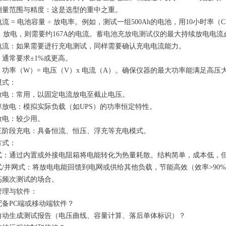
测量范围与精度：这是选型的重中之重。
流 = 电池容量 ÷ 放电率。例如，测试一组500Ah的电池，用10小时率（
）放电，则需要约167A的电流。
蓄电池充放电测试仪
的最大持续放电电流
电流：如果需要进行充电测试，同样需要确认充电电流能力。
：通常要求±1%或更高。
：功率（W）= 电压（V）x 电流（A）。确保仪器的最大功率能满足高压
模式：
放电：常用，以固定电流放电至截止电压。
率放电：模拟实际负载（如UPS）的功率恒定特性。
放电：较少用。
三阶段充电：具备恒流、恒压、浮充等充电模式。
方式：
式：通过内置或外接电阻箱将电能转化为热量耗散。结构简单，成本低，
式/并网式：将放电电能回馈到电网或供给其他负载，节能高效（效率>90
高频次测试的场合。
管理与软件：
配备PC端或移动端软件？
自动生成测试报告（电压曲线、容量计算、落后单体标识）？