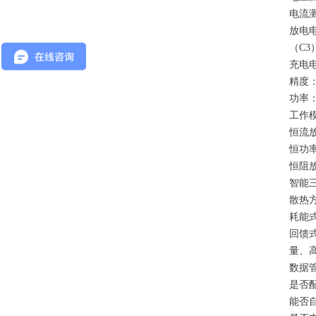
电流
放电电
（C3
充电
精度
功率
工作
恒流
恒功
恒阻
智能
散热
耗能
回馈
量、
数据
是否
能否