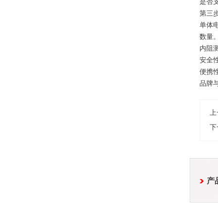
是否
第三
单体
数量
内阻
安全
便携
品牌
上
下
产