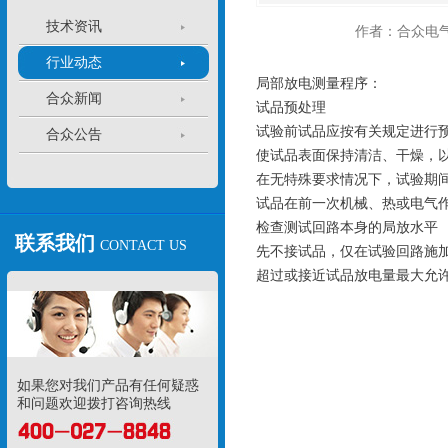
技术资讯
作者：合众电
行业动态
局部放电测量程序：
合众新闻
试品预处理
试验前试品应按有关规定进行
合众公告
使试品表面保持清洁、干燥，
在无特殊要求情况下，试验期
试品在前一次机械、热或电气
检查测试回路本身的局放水平
联系我们
CONTACT US
先不接试品，仅在试验回路施
超过或接近试品放电量最大允许
如果您对我们产品有任何疑惑
和问题欢迎拨打咨询热线