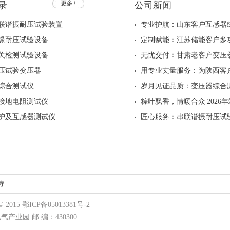
更多+
录
公司新闻
联谐振耐压试验装置
专业护航：山东客户互感器
缘耐压试验设备
定制赋能：江苏储能客户多
关检测试验设备
无忧交付：甘肃老客户变压
压试验变压器
用专业丈量服务：为陕西客
综合测试仪
岁月见证品质：变压器综合
接地电阻测试仪
粽叶飘香，情暖合众|202
护及互感器测试仪
匠心服务：串联谐振耐压试
持
15 鄂ICP备05013381号-2
业园 邮 编：430300