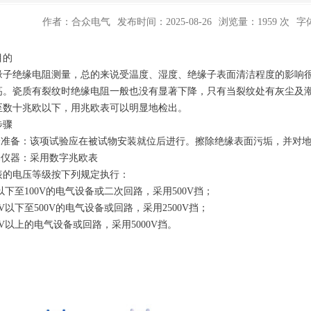
作者：合众电气
发布时间：2025-08-26
浏览量：1959 次
字
目的
缘子绝缘电阻测量，总的来说受温度、湿度、绝缘子表面清洁程度的影响
高。瓷质有裂纹时绝缘电阻一般也没有显著下降，只有当裂纹处有灰尘及潮
至数十兆欧以下，用兆欧表可以明显地检出。
步骤
试验准备：该项试验应在被试物安装就位后进行。擦除绝缘表面污垢，并对
选择仪器：采用数字兆欧表
表的电压等级按下列规定执行：
V以下至100V的电气设备或二次回路，采用500V挡；
00V以下至500V的电气设备或回路，采用2500V挡；
00V以上的电气设备或回路，采用5000V挡。