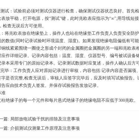
仪器测试：试验前必须对测试仪器进行检查，确保测试仪器状态良好。首先
表放平稳，打开电源，按“测试”键，此时兆欧表应指示为“∞”;用导线短接“
”，检查无误后方可使用。
试：将
兆欧表
放在绝缘垫上，操作人也站在绝缘垫工作负责人负责安全防护
阻的数值(同时记录试验时环境温度、湿度)。如果发现绝缘电阻偏低有可
裸铜线紧紧围绕一圈使之形成个封闭的金属圈把金属圈的另一端和兆欧表
时应作详细记录。记录内容包括：温度、湿度、仪器型号、编号被试设备
记录本采用专门的原始记录本。记录测试数据时应复述，操作人确认后方
测试完毕：工作负责人应对原始记录进行审核，内容包括:记录内容是否漏
签字是否完整,检查无误后，审核人应签字完毕后，应及时填写试验报告。
报告应由技术负责人签发。并保存试验报告发放记录。
标准
支柱绝缘子的每一个元件和每片悬式绝缘子的绝缘电阻不应低于300兆欧。
一篇:
局部放电试验干扰的排除及注意事项
一篇:
介损测试仪测量工作原理及注意事项