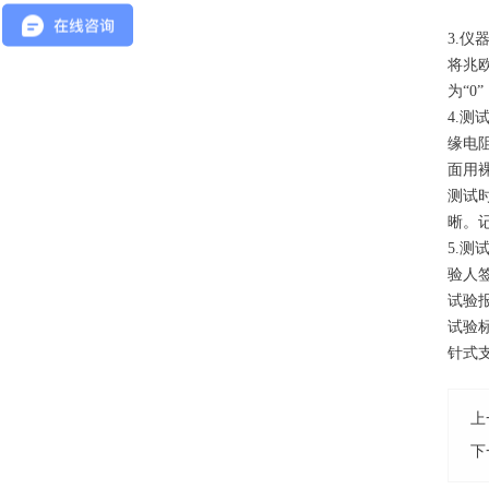
3.
将兆欧
为“0
4.测
缘电
面用
测试
晰。
5.
验人
试验
试验
针式
上
下