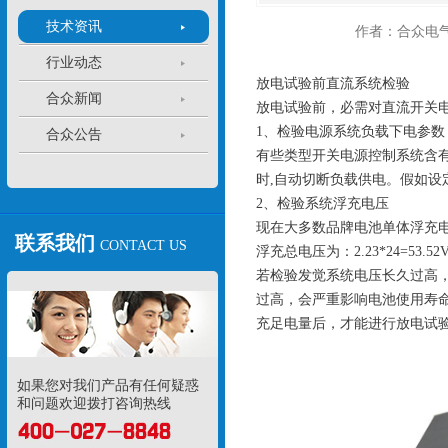
技术资讯
作者：合众电
行业动态
放电试验前直流系统检验
合众新闻
放电试验前，必需对直流开关
1、检验电源系统负载下电参数
合众公告
有些类型开关电源控制系统含
时,自动切断负载供电。假如设
2、检验系统浮充电压
现在大多数品牌电池单体浮充电压
联系我们
CONTACT US
浮充总电压为：2.23*24=53.52
若检验发觉系统电压长久过高
过高，会严重影响电池使用寿
充足电量后，才能进行放电试
如果您对我们产品有任何疑惑
和问题欢迎拨打咨询热线