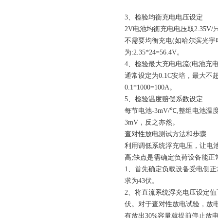
3、检验均衡充电电压设定
2V电池均衡充电电压取2.35
不需要均衡充电(如哈尔滨光宇
为:2.35*24=56.4V。
4、检验最大充电电流(电池充
通常设定为0.1C安培，最大不超
0.1*1000=100A。
5、检验温度赔偿系数设定
每节电池-3mV/℃,整组电池温
3mV，反之亦然。
查对性放电测试方法和步骤
利用调低系统浮充电压，让电
高;缺点是需确定负荷设备能
1、首先确定负载设备受电侧
求为43伏。
2、将直流系统浮充电压设定值
伏
。对于查对性放电试验，放
有放出30%容量就提前停止放电