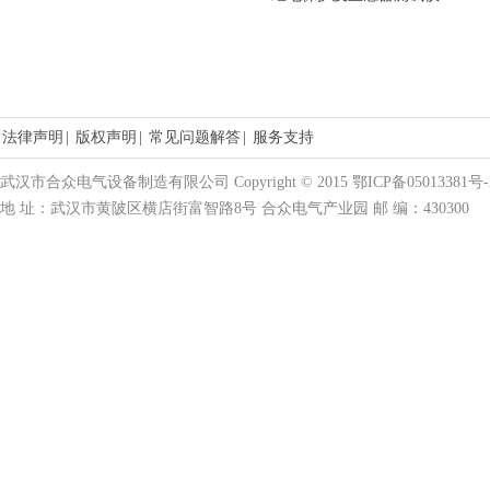
法律声明
|
版权声明
|
常见问题解答
|
服务支持
武汉市合众电气设备制造有限公司 Copyright © 2015 鄂ICP备05013381号-
地 址：武汉市黄陂区横店街富智路8号 合众电气产业园 邮 编：430300