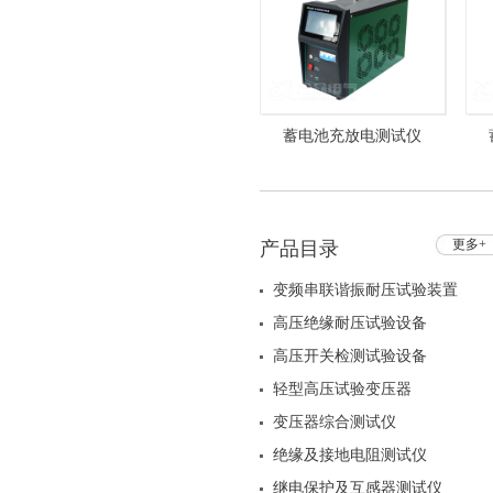
蓄电池充放电测试仪
HZ805A
更多+
产品目录
变频串联谐振耐压试验装置
高压绝缘耐压试验设备
高压开关检测试验设备
轻型高压试验变压器
变压器综合测试仪
绝缘及接地电阻测试仪
继电保护及互感器测试仪