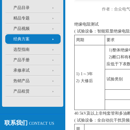
产品目录
作者：合众电
精品专题
绝缘电阻测试
产品视频
( 试验设备：智能双显绝缘电阻
经典方案
周期
要求
选型指南
1)整体绝缘
2)断口和
产品手册
应低于下表数
承修承试
1) 1～3年
试验类别
热销产品
2) 大修后
产品租赁
40.5kV及以上非纯套管和多
( 试验设备：全自动抗干扰异频
联系我们
CONTACT US
周