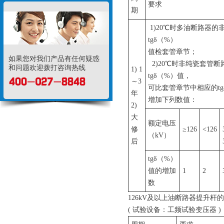
要求
期
1)20℃时多油断路器的
tgδ（%）
值检套管章节；
如果您对我们产品有任何疑惑
2)20℃时非纯瓷套管断
和问题欢迎拨打咨询热线
1) 1
tgδ（%）值，
～3
可比套管章节中相应的tg
年
增加下列数值：
2)
大
额定电压
修
≥126
<126
（kV）
后
tgδ（%）
值的增加
1
2
数
126kV及以上油断路器提升杆
( 试验设备：工频试验变压器 )