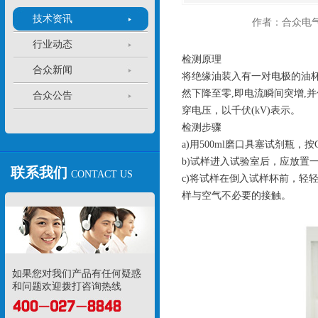
技术资讯
作者：合众电
行业动态
检测原理
合众新闻
将绝缘油装入有一对电极的油
然下降至零,即电流瞬间突增,
合众公告
穿电压，以千伏(kV)表示。
检测步骤
a)用500ml磨口具塞试剂瓶，按
b)试样进入试验室后，应放置
联系我们
CONTACT US
c)将试样在倒入试样杯前，轻
样与空气不必要的接触。
如果您对我们产品有任何疑惑
和问题欢迎拨打咨询热线