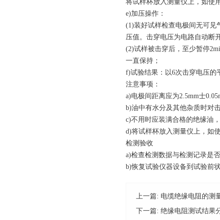
将试样杯放入测量仪上，如使
e)加压操作：
(1)装好试样检查电极间无可见气
压值。击穿电压为电路自动断开
(2)试样被击穿后，至少暂停
一直保持；
f)试验结果：以6次击穿电压的
注意事项：
a)电极间距离应为2.5mm士0.
b)油中有水分及其他杂质时对
c)
不用时应装满合格的绝缘油
d)将试样杯放入测量仪上，如
检测验收
a)
检查检测数据与检测记录是
b)恢复试验仪器设备到试验前
上一篇:
电缆绝缘电阻的测
下一篇:
绝缘电阻测试结果