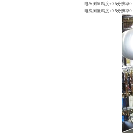
电压测量精度±0.5分辨率0.2
电流测量精度±0.5分辨率0.