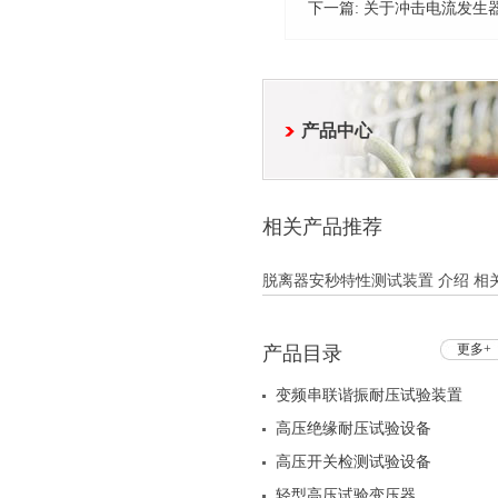
下一篇:
关于冲击电流发生
产品中心
相关产品推荐
脱离器安秒特性测试装置 介绍 相关
更多+
产品目录
变频串联谐振耐压试验装置
高压绝缘耐压试验设备
高压开关检测试验设备
轻型高压试验变压器