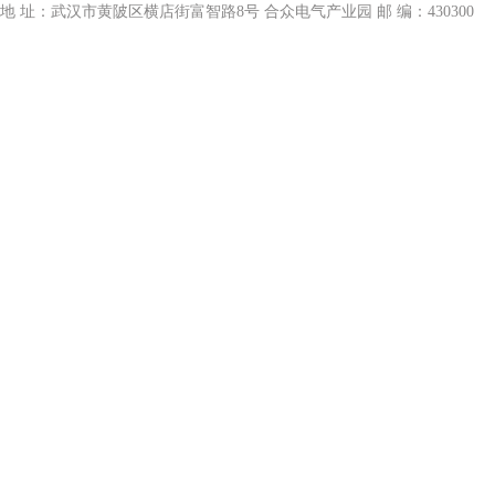
地 址：武汉市黄陂区横店街富智路8号 合众电气产业园 邮 编：430300