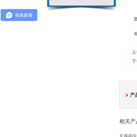
图3
相
上
下
产
相关产
互感器综