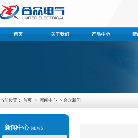
当前位置：
首页
>
新闻中心
> 合众新闻
新闻中心
NEWS