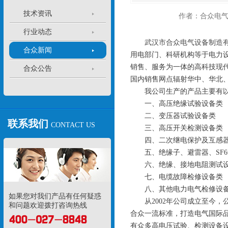
技术资讯
作者：合众电
行业动态
武汉市合众电气设备制造
合众新闻
用电部门、科研机构等于电力
销售、服务为一体的高科技现
合众公告
国内销售网点辐射华中、华北
我公司生产的产品主要有以
一、高压绝缘试验设备类
二、变压器试验设备类
联系我们
CONTACT US
三、高压开关检测设备类
四、二次继电保护及互感器
五、绝缘子、避雷器、SF6
六、绝缘、接地电阻测试设
七、电缆故障检修设备类
八、其他电力电气检修设
如果您对我们产品有任何疑惑
从2002年公司成立至今，公
和问题欢迎拨打咨询热线
合众一流标准，打造电气国际
有众多高电压试验、检测设备