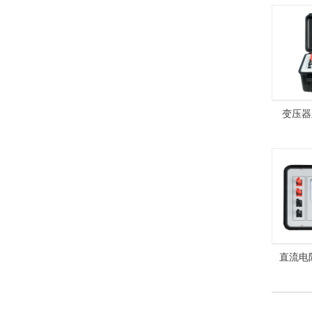
变压器
H
直流电阻
40A 