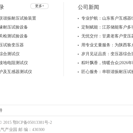
更多+
录
公司新闻
联谐振耐压试验装置
专业护航：山东客户互感器
缘耐压试验设备
定制赋能：江苏储能客户多
关检测试验设备
无忧交付：甘肃老客户变压
压试验变压器
用专业丈量服务：为陕西客
综合测试仪
岁月见证品质：变压器综合
接地电阻测试仪
粽叶飘香，情暖合众|202
护及互感器测试仪
匠心服务：串联谐振耐压试
持
15 鄂ICP备05013381号-2
业园 邮 编：430300