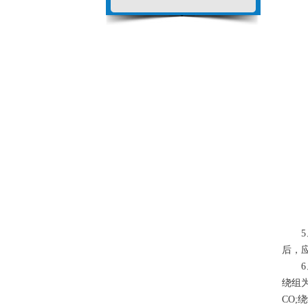
5、
后，
6、
绕组
CO