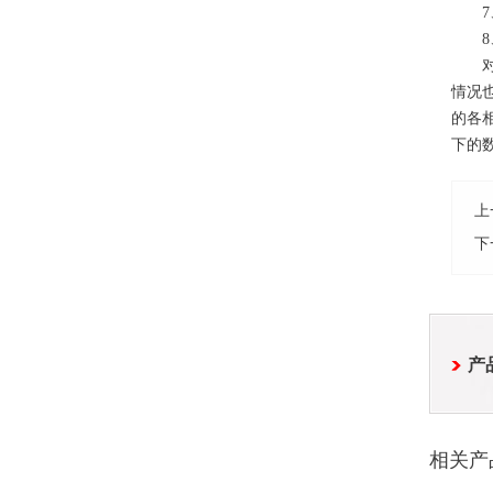
7
8、
对直
情况
的各
下的
上
下
产
相关产