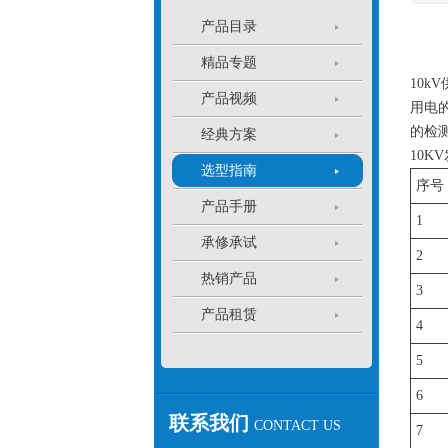
产品目录
精品专题
10
产品视频
用电
的检测
经典方案
10
选型指南
序号
产品手册
1
承修承试
2
热销产品
3
产品租赁
4
5
6
联系我们
CONTACT US
7