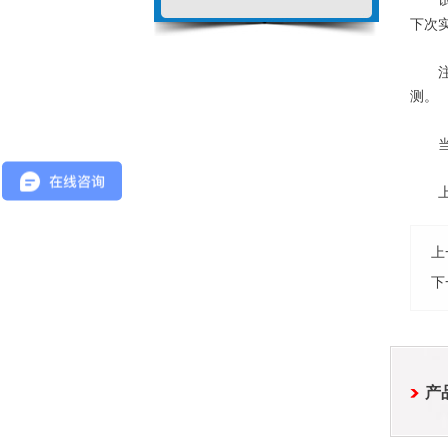
试验
下次
注：
测。
当仪
上面
上
下
产