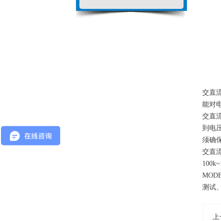
交直
能对
交直
到电
须确
交直
100
MO
测试
上