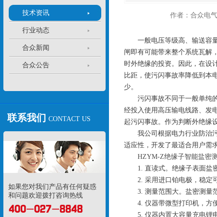
技术资讯
作者：合众电
行业动态
一般电压等级高、输送容量大
合众新闻
闸即有可能带来整个系统瓦解
时外绝缘的投资。因此，在设
合众公告
比距，使污闪事故率降低到本电
少。
污闪事故不同于一般单纯的设
经投入使用高压输电线路、发
联系我们
CONTACT US
起污闪事故。作为判断外绝缘
我公司根据电力行业防治污闪
适应性，开发了最适合用户需求的
HZYM-Z绝缘子智能盐密
1. 直读式。绝缘子表面盐
2. 采用进口铂电极，稳定
如果您对我们产品有任何疑惑
3. 测量范围大。盐密测量范围为0.0
和问题欢迎拨打咨询热线
4. 仪器带微型打印机，方
5. 仪器内置大容量充电锂