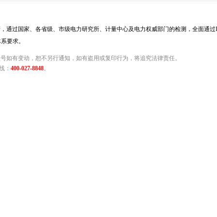
，通过国家、各省级、市级电力研究所、计量中心及电力权威部门的检测，全面通过IS
理体系要求。
型号如有变动，恕不另行通知，如有盗用或复印行为，将追究法律责任。
线：
400-027-8848
。